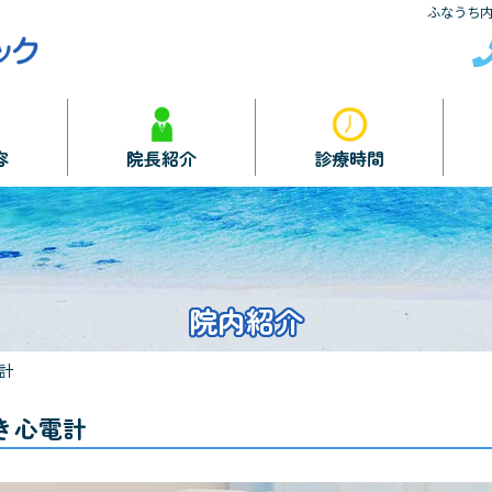
ふなうち
容
院長紹介
診療時間
院内紹介
計
き心電計